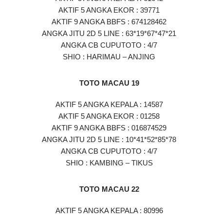
AKTIF 5 ANGKA EKOR : 39771
AKTIF 9 ANGKA BBFS : 674128462
ANGKA JITU 2D 5 LINE : 63*19*67*47*21
ANGKA CB CUPUTOTO : 4/7
SHIO : HARIMAU – ANJING
TOTO MACAU 19
AKTIF 5 ANGKA KEPALA : 14587
AKTIF 5 ANGKA EKOR : 01258
AKTIF 9 ANGKA BBFS : 016874529
ANGKA JITU 2D 5 LINE : 10*41*52*85*78
ANGKA CB CUPUTOTO : 4/7
SHIO : KAMBING – TIKUS
TOTO MACAU 22
AKTIF 5 ANGKA KEPALA : 80996