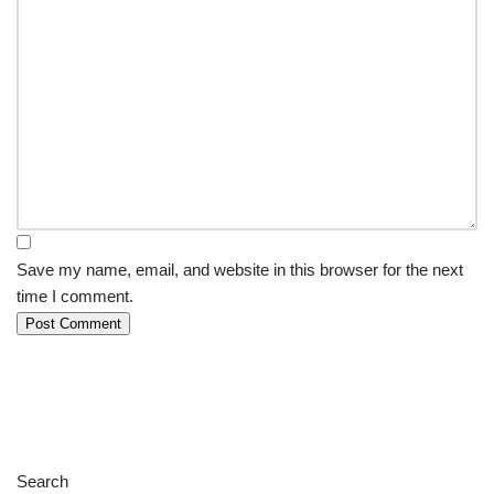
Save my name, email, and website in this browser for the next
time I comment.
Search