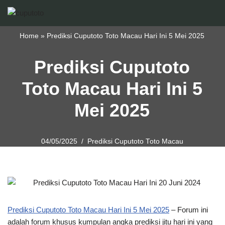
Skip
Home
»
Prediksi Cuputoto Toto Macau Hari Ini 5 Mei 2025
to
content
Prediksi Cuputoto
Toto Macau Hari Ini 5
Mei 2025
04/05/2025
Prediksi Cuputoto Toto Macau
Prediksi Cuputoto Toto Macau Hari Ini 5 Mei 2025
– Forum ini
adalah forum khusus kumpulan angka prediksi jitu hari ini yang