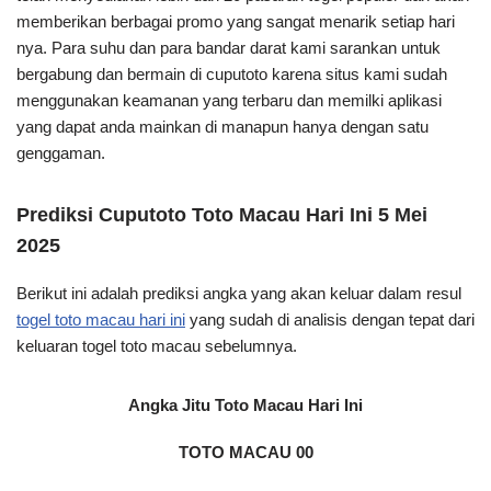
memberikan berbagai promo yang sangat menarik setiap hari
nya. Para suhu dan para bandar darat kami sarankan untuk
bergabung dan bermain di cuputoto karena situs kami sudah
menggunakan keamanan yang terbaru dan memilki aplikasi
yang dapat anda mainkan di manapun hanya dengan satu
genggaman.
Prediksi Cuputoto Toto Macau Hari Ini 5 Mei
2025
Berikut ini adalah prediksi angka yang akan keluar dalam resul
togel toto macau hari ini
yang sudah di analisis dengan tepat dari
keluaran togel toto macau sebelumnya.
Angka Jitu Toto Macau Hari Ini
TOTO MACAU 00