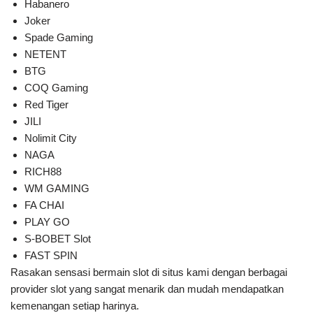
Habanero
Joker
Spade Gaming
NETENT
BTG
COQ Gaming
Red Tiger
JILI
Nolimit City
NAGA
RICH88
WM GAMING
FA CHAI
PLAY GO
S-BOBET Slot
FAST SPIN
Rasakan sensasi bermain slot di situs kami dengan berbagai
provider slot yang sangat menarik dan mudah mendapatkan
kemenangan setiap harinya.