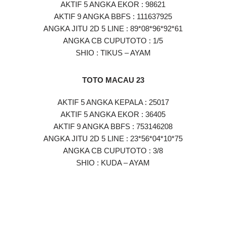
AKTIF 5 ANGKA EKOR : 98621
AKTIF 9 ANGKA BBFS : 111637925
ANGKA JITU 2D 5 LINE : 89*08*96*92*61
ANGKA CB CUPUTOTO : 1/5
SHIO : TIKUS – AYAM
TOTO MACAU 23
AKTIF 5 ANGKA KEPALA : 25017
AKTIF 5 ANGKA EKOR : 36405
AKTIF 9 ANGKA BBFS : 753146208
ANGKA JITU 2D 5 LINE : 23*56*04*10*75
ANGKA CB CUPUTOTO : 3/8
SHIO : KUDA – AYAM