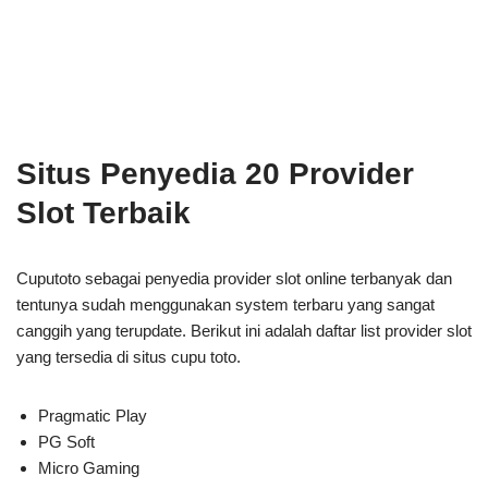
Situs Penyedia 20 Provider
Slot Terbaik
Cuputoto sebagai penyedia provider slot online terbanyak dan
tentunya sudah menggunakan system terbaru yang sangat
canggih yang terupdate. Berikut ini adalah daftar list provider slot
yang tersedia di situs cupu toto.
Pragmatic Play
PG Soft
Micro Gaming